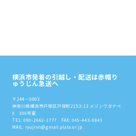
2025年1月
(4)
2024年12月
(4)
2024年11月
(7)
2024年10月
(1)
2024年9月
(2)
2024年8月
(7)
横浜市発着の引越し・配送は赤帽り
2024年7月
(8)
ゅうじん急送へ
2024年6月
(4)
〒244－0003
2024年5月
(2)
神奈川県横浜市戸塚区戸塚町2153-13 メゾンワタナベ
Ⅱ 106号室
2024年4月
(3)
TEL:
090-2662-1777
FAX: 045-443-8843
MAIL: ryujinn@gmail.plala.or.jp
2024年3月
(8)