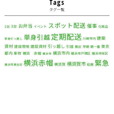
Tags
2026年1月
(2)
タグ一覧
2025年12月
(8)
2025年11月
(4)
スポット配送
催事
お弁当
3台
2台
イベント
化粧品
2025年10月
(9)
定期配送
単身引越
建築
川崎市内
単身引っ越し
2025年9月
(3)
資材
引っ越し
建設資材
東京
建設現場
引越
搬出
早朝
朝一番
横浜市内
2025年8月
(2)
都内
果物
横浜 赤帽
横浜市戸塚区
横浜市栄区
横浜市
横浜赤帽
緊急
2025年7月
(6)
横須賀市
横須賀
絵画
横浜市瀬谷区
配送
2025年6月
(1)
自転車
自動車部品
自転車配送
老人ホーム
茅ケ崎市
2025年5月
(4)
赤帽横浜
部品
資材
鎌倉市
赤帽 横浜
逗子市
電子
2025年4月
(5)
食品
オルガン
2025年3月
(4)
2025年2月
(1)