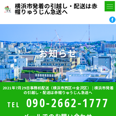
横浜市発着の引越し・配送は赤
帽りゅうじん急送へ
お知らせ
2021年7月29日事務机配送（横浜市西区⇒金沢区） | 横浜市発着
の引越し・配送は赤帽りゅうじん急送へ
090-2662-1777
TEL