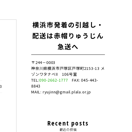
横浜市発着の引越し・
配送は赤帽りゅうじん
）
急送へ
〒244－0003
神奈川県横浜市戸塚区戸塚町2153-13 メ
ゾンワタナベⅡ 106号室
TEL:
090-2662-1777
FAX: 045-443-
8843
3
MAIL: ryujinn@gmail.plala.or.jp
Recent posts
最近の投稿