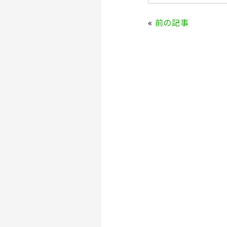
c
it
e
te
«
前の記事
b
r
o
o
k