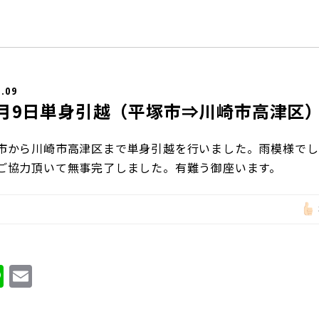
7.09
年7月9日単身引越（平塚市⇒川崎市高津区
市から川崎市高津区まで単身引越を行いました。雨模様でし
ご協力頂いて無事完了しました。有難う御座います。
Li
E
n
m