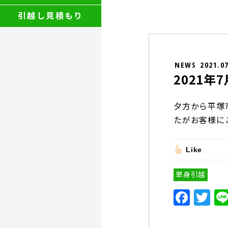
引越し見積もり
NEWS
2021.0
2021
夕方から平塚
たがお客様に
Like
単身引越
F
T
a
w