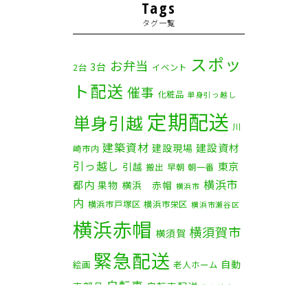
2025年11月
(4)
Tags
タグ一覧
2025年10月
(9)
2025年9月
(3)
スポッ
お弁当
3台
2台
イベント
ト配送
2025年8月
(2)
催事
化粧品
単身引っ越し
定期配送
2025年7月
(6)
単身引越
川
建築資材
2025年6月
(1)
建設資材
建設現場
崎市内
引っ越し
東京
引越
搬出
早朝
朝一番
2025年5月
(4)
横浜市
都内
果物
横浜 赤帽
横浜市
内
横浜市戸塚区
横浜市栄区
2025年4月
(5)
横浜市瀬谷区
横浜赤帽
横須賀市
横須賀
2025年3月
(4)
緊急配送
自動
2025年2月
(1)
絵画
老人ホーム
自転車
車部品
自転車配送
茅ケ崎市
2025年1月
(4)