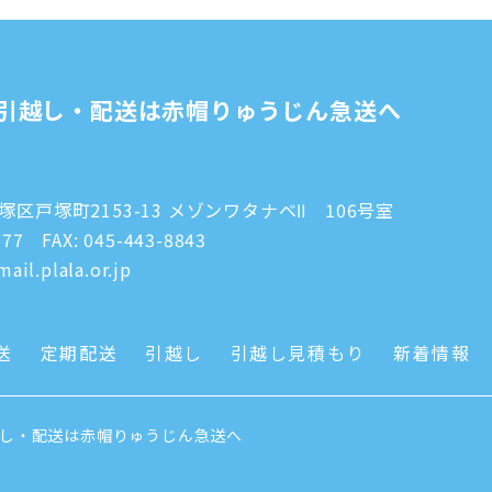
引越し・配送は赤帽りゅうじん急送へ
区戸塚町2153-13 メゾンワタナベⅡ 106号室
777
FAX: 045-443-8843
ail.plala.or.jp
送
定期配送
引越し
引越し見積もり
新着情報
越し・配送は赤帽りゅうじん急送へ