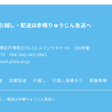
引越し・配送は赤帽りゅうじん急送へ
区戸塚町2153-13 メゾンワタナベⅡ 106号室
777
FAX: 045-443-8843
ail.plala.or.jp
送
定期配送
引越し
引越し見積もり
新着情報
越し・配送は赤帽りゅうじん急送へ