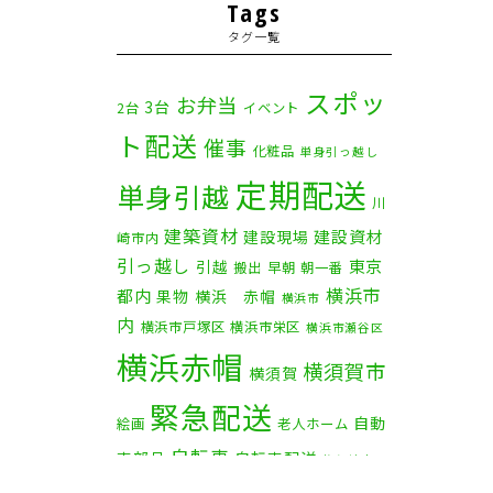
2025年11月
(4)
Tags
タグ一覧
2025年10月
(9)
2025年9月
(3)
スポッ
お弁当
3台
2台
イベント
ト配送
2025年8月
(2)
催事
化粧品
単身引っ越し
定期配送
2025年7月
(6)
単身引越
川
建築資材
2025年6月
(1)
建設資材
建設現場
崎市内
引っ越し
東京
引越
搬出
早朝
朝一番
2025年5月
(4)
横浜市
都内
果物
横浜 赤帽
横浜市
内
横浜市戸塚区
横浜市栄区
2025年4月
(5)
横浜市瀬谷区
横浜赤帽
横須賀市
横須賀
2025年3月
(4)
緊急配送
自動
2025年2月
(1)
絵画
老人ホーム
自転車
車部品
自転車配送
茅ケ崎市
2025年1月
(4)