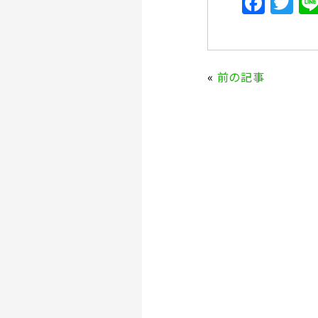
F
T
a
w
c
it
e
te
«
前の記事
b
r
o
o
k