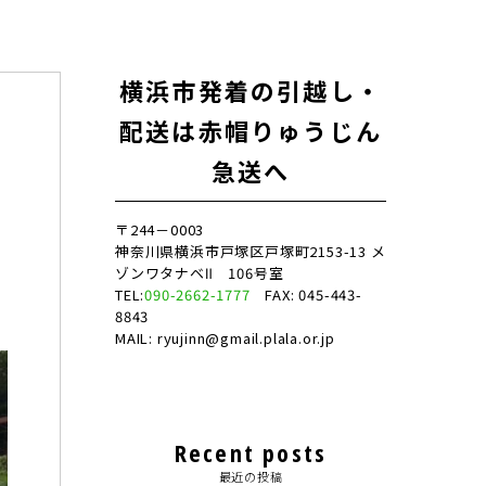
横浜市発着の引越し・
配送は赤帽りゅうじん
急送へ
〒244－0003
神奈川県横浜市戸塚区戸塚町2153-13 メ
を
ゾンワタナベⅡ 106号室
TEL:
090-2662-1777
FAX: 045-443-
8843
MAIL: ryujinn@gmail.plala.or.jp
Recent posts
最近の投稿