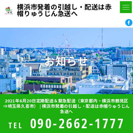
横浜市発着の引越し・配送は赤
帽りゅうじん急送へ
お知らせ
2021年6月20日定期配送＆緊急配送（東京都内・横浜市鶴見区
⇒埼玉県久喜市） | 横浜市発着の引越し・配送は赤帽りゅうじん
急送へ
090-2662-1777
TEL