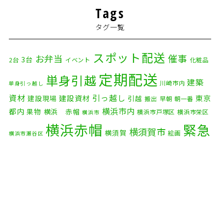
Tags
2026年1月
(2)
タグ一覧
2025年12月
(8)
2025年11月
(4)
スポット配送
催事
お弁当
3台
2台
イベント
化粧品
2025年10月
(9)
定期配送
単身引越
建築
川崎市内
単身引っ越し
2025年9月
(3)
資材
引っ越し
建設資材
東京
建設現場
引越
搬出
早朝
朝一番
横浜市内
2025年8月
(2)
都内
果物
横浜 赤帽
横浜市戸塚区
横浜市栄区
横浜市
横浜赤帽
緊急
2025年7月
(6)
横須賀市
横須賀
絵画
横浜市瀬谷区
配送
2025年6月
(1)
自転車
自動車部品
自転車配送
老人ホーム
茅ケ崎市
2025年5月
(4)
赤帽横浜
部品
資材
鎌倉市
赤帽 横浜
逗子市
電子
2025年4月
(5)
食品
オルガン
2025年3月
(4)