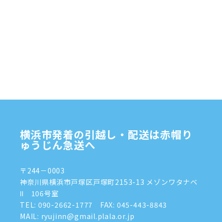
2025年2月
(1)
2025年1月
(4)
2024年12月
(4)
2024年11月
(7)
2024年10月
(1)
2024年9月
(2)
2024年8月
(7)
横浜市発着の引越し・配送は赤帽り
2024年7月
(8)
ゅうじん急送へ
2024年6月
(4)
〒244－0003
2024年5月
(2)
神奈川県横浜市戸塚区戸塚町2153-13 メゾンワタナベ
Ⅱ 106号室
2024年4月
(3)
TEL:
090-2662-1777
FAX: 045-443-8843
MAIL: ryujinn@gmail.plala.or.jp
2024年3月
(8)