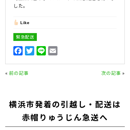
した。
Like
緊急配送
F
T
Li
E
a
w
n
m
c
it
e
ai
«
前の記事
次の記事
»
e
te
l
b
r
o
横浜市発着の引越し・配送は
o
k
赤帽りゅうじん急送へ