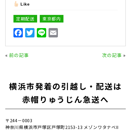
Like
定期配送
東京都内
F
T
Li
E
a
w
n
m
c
it
e
ai
«
前の記事
次の記事
»
e
te
l
b
r
o
横浜市発着の引越し・配送は
o
k
赤帽りゅうじん急送へ
〒244－0003
神奈川県横浜市戸塚区戸塚町2153-13 メゾンワタナベⅡ