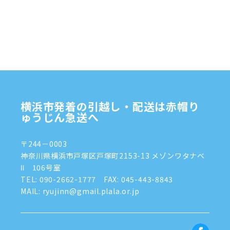
2024年12月
(4)
2024年11月
(7)
2024年10月
(1)
2024年9月
(2)
2024年8月
(7)
横浜市発着の引越し・配送は赤帽り
2024年7月
(8)
ゅうじん急送へ
2024年6月
(4)
〒244－0003
2024年5月
(2)
神奈川県横浜市戸塚区戸塚町2153-13 メゾンワタナベ
Ⅱ 106号室
2024年4月
(3)
TEL:
090-2662-1777
FAX: 045-443-8843
MAIL: ryujinn@gmail.plala.or.jp
2024年3月
(8)
2024年1月
(3)