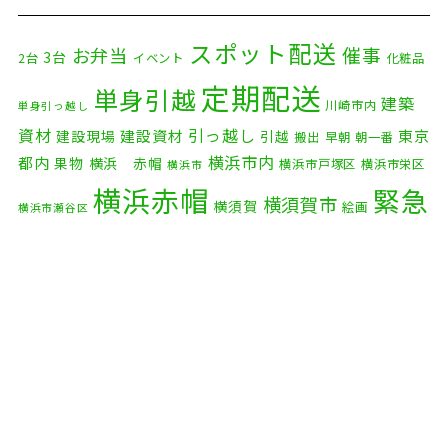
2025年12月
(8)
2025年11月
(4)
スポット配送
催事
お弁当
3台
2台
イベント
化粧品
2025年10月
(9)
定期配送
単身引越
建築
川崎市内
単身引っ越し
2025年9月
(3)
資材
引っ越し
建設資材
東京
建設現場
引越
搬出
早朝
朝一番
横浜市内
2025年8月
(2)
都内
果物
横浜 赤帽
横浜市戸塚区
横浜市栄区
横浜市
横浜赤帽
緊急
2025年7月
(6)
横須賀市
横須賀
絵画
横浜市瀬谷区
配送
2025年6月
(1)
自転車
自動車部品
自転車配送
老人ホーム
茅ケ崎市
2025年5月
(4)
赤帽横浜
部品
資材
鎌倉市
赤帽 横浜
逗子市
電子
2025年4月
(5)
食品
オルガン
2025年3月
(4)
2025年2月
(1)
2025年1月
(4)