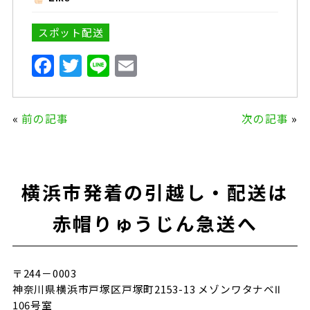
スポット配送
F
T
Li
E
a
w
n
m
c
it
e
ai
«
前の記事
次の記事
»
e
te
l
b
r
o
横浜市発着の引越し・配送は
o
k
赤帽りゅうじん急送へ
〒244－0003
神奈川県横浜市戸塚区戸塚町2153-13 メゾンワタナベⅡ
106号室