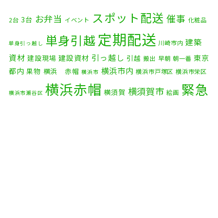
2025年11月
(4)
スポット配送
催事
お弁当
3台
2台
イベント
化粧品
2025年10月
(9)
定期配送
単身引越
建築
川崎市内
単身引っ越し
2025年9月
(3)
資材
引っ越し
建設資材
東京
建設現場
引越
搬出
早朝
朝一番
横浜市内
2025年8月
(2)
都内
果物
横浜 赤帽
横浜市戸塚区
横浜市栄区
横浜市
横浜赤帽
緊急
2025年7月
(6)
横須賀市
横須賀
絵画
横浜市瀬谷区
配送
2025年6月
(1)
自転車
自動車部品
自転車配送
老人ホーム
茅ケ崎市
2025年5月
(4)
赤帽横浜
部品
資材
鎌倉市
赤帽 横浜
逗子市
電子
2025年4月
(5)
食品
オルガン
2025年3月
(4)
2025年2月
(1)
2025年1月
(4)