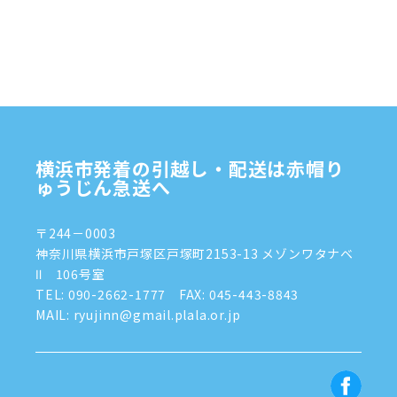
2024年12月
(4)
2024年11月
(7)
2024年10月
(1)
2024年9月
(2)
2024年8月
(7)
横浜市発着の引越し・配送は赤帽り
2024年7月
(8)
ゅうじん急送へ
2024年6月
(4)
〒244－0003
2024年5月
(2)
神奈川県横浜市戸塚区戸塚町2153-13 メゾンワタナベ
Ⅱ 106号室
2024年4月
(3)
TEL:
090-2662-1777
FAX: 045-443-8843
MAIL: ryujinn@gmail.plala.or.jp
2024年3月
(8)
2024年1月
(3)
2023年12月
(6)