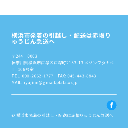
2024年10月
(1)
2024年9月
(2)
2024年8月
(7)
横浜市発着の引越し・配送は赤帽り
2024年7月
(8)
ゅうじん急送へ
2024年6月
(4)
〒244－0003
2024年5月
(2)
神奈川県横浜市戸塚区戸塚町2153-13 メゾンワタナベ
Ⅱ 106号室
2024年4月
(3)
TEL:
090-2662-1777
FAX: 045-443-8843
MAIL: ryujinn@gmail.plala.or.jp
2024年3月
(8)
2024年1月
(3)
2023年12月
(6)
© 横浜市発着の引越し・配送は赤帽りゅうじん急送へ
2023年11月
(5)