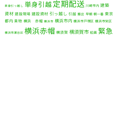
2025年10月
(9)
定期配送
単身引越
建築
川崎市内
単身引っ越し
2025年9月
(3)
資材
引っ越し
建設資材
東京
建設現場
引越
搬出
早朝
朝一番
横浜市内
2025年8月
(2)
都内
果物
横浜 赤帽
横浜市戸塚区
横浜市栄区
横浜市
横浜赤帽
緊急
2025年7月
(6)
横須賀市
横須賀
絵画
横浜市瀬谷区
配送
2025年6月
(1)
自転車
自動車部品
自転車配送
老人ホーム
茅ケ崎市
2025年5月
(4)
赤帽横浜
部品
資材
鎌倉市
赤帽 横浜
逗子市
電子
2025年4月
(5)
食品
オルガン
2025年3月
(4)
2025年2月
(1)
2025年1月
(4)
2024年12月
(4)
2024年11月
(7)