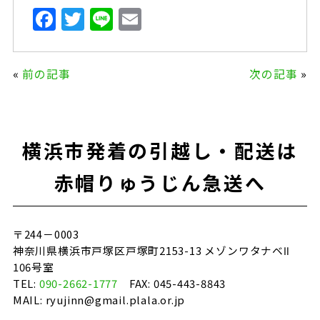
F
T
Li
E
a
w
n
m
c
it
e
ai
«
前の記事
次の記事
»
e
te
l
b
r
o
横浜市発着の引越し・配送は
o
k
赤帽りゅうじん急送へ
〒244－0003
神奈川県横浜市戸塚区戸塚町2153-13 メゾンワタナベⅡ
106号室
TEL:
090-2662-1777
FAX: 045-443-8843
MAIL: ryujinn@gmail.plala.or.jp