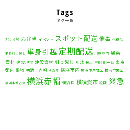
2026年2月
(5)
Tags
2026年1月
(2)
タグ一覧
2025年12月
(8)
2025年11月
(4)
スポット配送
催事
お弁当
3台
2台
イベント
化粧品
2025年10月
(9)
定期配送
単身引越
建築
川崎市内
単身引っ越し
2025年9月
(3)
資材
引っ越し
建設資材
東京
建設現場
引越
搬出
早朝
朝一番
横浜市内
2025年8月
(2)
都内
果物
横浜 赤帽
横浜市戸塚区
横浜市栄区
横浜市
横浜赤帽
緊急
2025年7月
(6)
横須賀市
横須賀
絵画
横浜市瀬谷区
配送
2025年6月
(1)
自転車
自動車部品
自転車配送
老人ホーム
茅ケ崎市
2025年5月
(4)
赤帽横浜
部品
資材
鎌倉市
赤帽 横浜
逗子市
電子
2025年4月
(5)
食品
オルガン
2025年3月
(4)