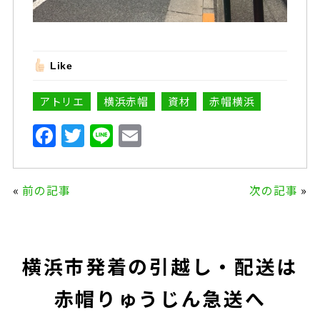
Like
アトリエ
横浜赤帽
資材
赤帽横浜
F
T
Li
E
a
w
n
m
c
it
e
ai
«
前の記事
次の記事
»
e
te
l
b
r
o
横浜市発着の引越し・配送は
o
k
赤帽りゅうじん急送へ