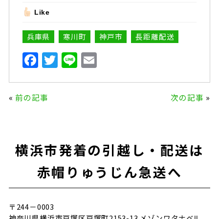
Like
兵庫県
寒川町
神戸市
長距離配送
F
T
Li
E
a
w
n
m
c
it
e
ai
«
前の記事
次の記事
»
e
te
l
b
r
o
横浜市発着の引越し・配送は
o
k
赤帽りゅうじん急送へ
〒244－0003
神奈川県横浜市戸塚区戸塚町2153-13 メゾンワタナベⅡ