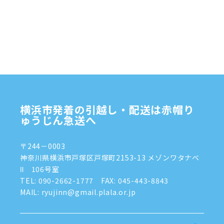
2024年12月
(4)
2024年11月
(7)
2024年10月
(1)
2024年9月
(2)
2024年8月
(7)
横浜市発着の引越し・配送は赤帽り
2024年7月
(8)
ゅうじん急送へ
2024年6月
(4)
〒244－0003
2024年5月
(2)
神奈川県横浜市戸塚区戸塚町2153-13 メゾンワタナベ
Ⅱ 106号室
2024年4月
(3)
TEL:
090-2662-1777
FAX: 045-443-8843
MAIL: ryujinn@gmail.plala.or.jp
2024年3月
(8)
2024年1月
(3)