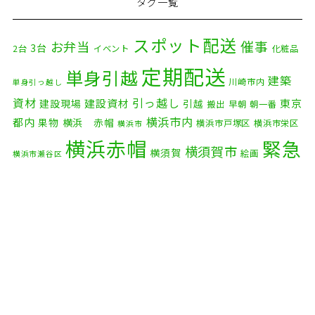
タグ一覧
2025年12月
(8)
2025年11月
(4)
スポット配送
催事
お弁当
3台
2台
イベント
化粧品
2025年10月
(9)
定期配送
単身引越
建築
川崎市内
単身引っ越し
2025年9月
(3)
資材
引っ越し
建設資材
東京
建設現場
引越
搬出
早朝
朝一番
横浜市内
2025年8月
(2)
都内
果物
横浜 赤帽
横浜市戸塚区
横浜市栄区
横浜市
横浜赤帽
緊急
2025年7月
(6)
横須賀市
横須賀
絵画
横浜市瀬谷区
配送
2025年6月
(1)
自転車
自動車部品
自転車配送
老人ホーム
茅ケ崎市
2025年5月
(4)
赤帽横浜
部品
資材
鎌倉市
赤帽 横浜
逗子市
電子
2025年4月
(5)
食品
オルガン
2025年3月
(4)
2025年2月
(1)
2025年1月
(4)