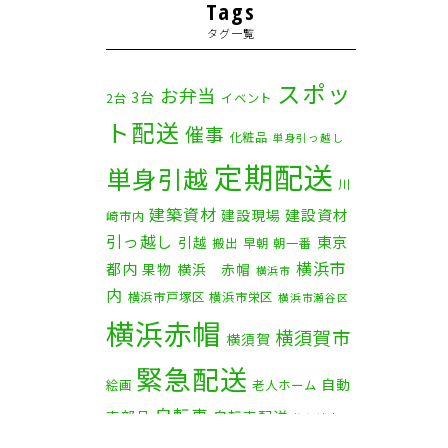
2025年11月
(4)
Tags
タグ一覧
2025年10月
(9)
2025年9月
(3)
スポッ
お弁当
3台
2台
イベント
ト配送
2025年8月
(2)
催事
化粧品
単身引っ越し
定期配送
2025年7月
(6)
単身引越
川
建築資材
2025年6月
(1)
建設資材
建設現場
崎市内
引っ越し
東京
引越
搬出
早朝
朝一番
2025年5月
(4)
横浜市
都内
果物
横浜 赤帽
横浜市
内
横浜市戸塚区
横浜市栄区
2025年4月
(5)
横浜市瀬谷区
横浜赤帽
横須賀市
横須賀
2025年3月
(4)
緊急配送
自動
2025年2月
(1)
絵画
老人ホーム
自転車
車部品
自転車配送
茅ケ崎市
2025年1月
(4)