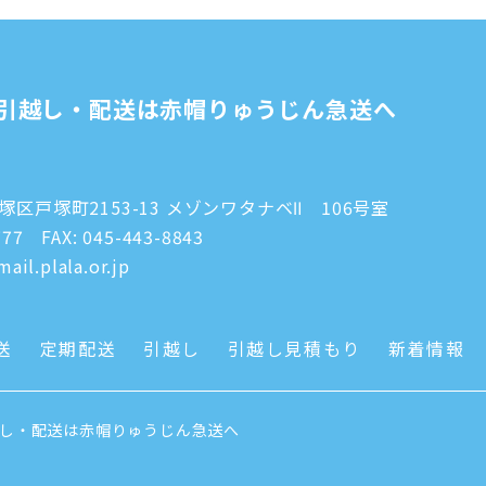
引越し・配送は赤帽りゅうじん急送へ
区戸塚町2153-13 メゾンワタナベⅡ 106号室
777
FAX: 045-443-8843
ail.plala.or.jp
送
定期配送
引越し
引越し見積もり
新着情報
越し・配送は赤帽りゅうじん急送へ