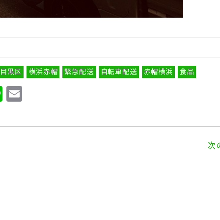
目黒区
横浜赤帽
緊急配送
自転車配送
赤帽横浜
食品
Li
E
n
m
e
ai
l
次