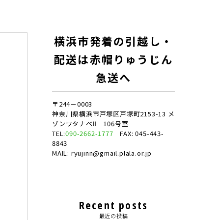
横浜市発着の引越し・
配送は赤帽りゅうじん
急送へ
〒244－0003
神奈川県横浜市戸塚区戸塚町2153-13 メ
ゾンワタナベⅡ 106号室
TEL:
090-2662-1777
FAX: 045-443-
8843
MAIL: ryujinn@gmail.plala.or.jp
Recent posts
最近の投稿