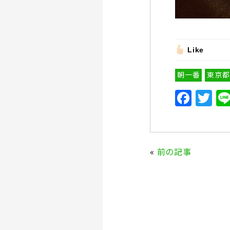
Like
朝一番
東京都
F
T
a
w
c
it
e
te
«
前の記事
b
r
o
o
k