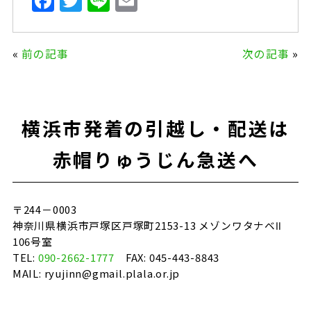
F
T
Li
E
a
w
n
m
c
it
e
ai
«
前の記事
次の記事
»
e
te
l
b
r
o
横浜市発着の引越し・配送は
o
k
赤帽りゅうじん急送へ
〒244－0003
神奈川県横浜市戸塚区戸塚町2153-13 メゾンワタナベⅡ
106号室
TEL:
090-2662-1777
FAX: 045-443-8843
MAIL: ryujinn@gmail.plala.or.jp