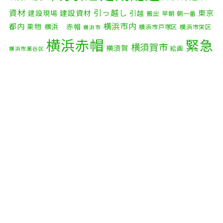
2025年9月
(3)
資材
引っ越し
建設資材
東京
建設現場
引越
搬出
早朝
朝一番
横浜市内
2025年8月
(2)
都内
果物
横浜 赤帽
横浜市戸塚区
横浜市栄区
横浜市
横浜赤帽
緊急
2025年7月
(6)
横須賀市
横須賀
絵画
横浜市瀬谷区
配送
2025年6月
(1)
自転車
自動車部品
自転車配送
老人ホーム
茅ケ崎市
2025年5月
(4)
赤帽横浜
部品
資材
鎌倉市
赤帽 横浜
逗子市
電子
2025年4月
(5)
食品
オルガン
2025年3月
(4)
2025年2月
(1)
2025年1月
(4)
2024年12月
(4)
2024年11月
(7)
2024年10月
(1)