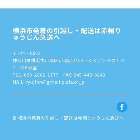
2024年9月
(2)
2024年8月
(7)
横浜市発着の引越し・配送は赤帽り
2024年7月
(8)
ゅうじん急送へ
2024年6月
(4)
〒244－0003
2024年5月
(2)
神奈川県横浜市戸塚区戸塚町2153-13 メゾンワタナベ
Ⅱ 106号室
2024年4月
(3)
TEL:
090-2662-1777
FAX: 045-443-8843
MAIL: ryujinn@gmail.plala.or.jp
2024年3月
(8)
2024年1月
(3)
2023年12月
(6)
© 横浜市発着の引越し・配送は赤帽りゅうじん急送へ
2023年11月
(5)
2023年10月
(4)