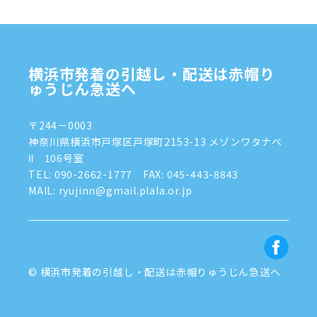
2024年10月
(1)
2024年9月
(2)
2024年8月
(7)
横浜市発着の引越し・配送は赤帽り
2024年7月
(8)
ゅうじん急送へ
2024年6月
(4)
〒244－0003
2024年5月
(2)
神奈川県横浜市戸塚区戸塚町2153-13 メゾンワタナベ
Ⅱ 106号室
2024年4月
(3)
TEL:
090-2662-1777
FAX: 045-443-8843
MAIL: ryujinn@gmail.plala.or.jp
2024年3月
(8)
2024年1月
(3)
2023年12月
(6)
© 横浜市発着の引越し・配送は赤帽りゅうじん急送へ
2023年11月
(5)
2023年10月
(4)