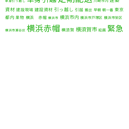
建築
川崎市内
単身引っ越し
2025年9月
(3)
資材
引っ越し
建設資材
東京
建設現場
引越
搬出
早朝
朝一番
横浜市内
2025年8月
(2)
都内
果物
横浜 赤帽
横浜市戸塚区
横浜市栄区
横浜市
横浜赤帽
緊急
2025年7月
(6)
横須賀市
横須賀
絵画
横浜市瀬谷区
配送
2025年6月
(1)
自転車
自動車部品
自転車配送
老人ホーム
茅ケ崎市
2025年5月
(4)
赤帽横浜
部品
資材
鎌倉市
赤帽 横浜
逗子市
電子
2025年4月
(5)
食品
オルガン
2025年3月
(4)
2025年2月
(1)
2025年1月
(4)
2024年12月
(4)
2024年11月
(7)