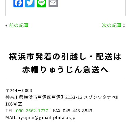
F
T
Li
E
a
w
n
m
c
it
e
ai
«
前の記事
次の記事
»
e
te
l
b
r
o
横浜市発着の引越し・配送は
o
k
赤帽りゅうじん急送へ
〒244－0003
神奈川県横浜市戸塚区戸塚町2153-13 メゾンワタナベⅡ
106号室
TEL:
090-2662-1777
FAX: 045-443-8843
MAIL: ryujinn@gmail.plala.or.jp