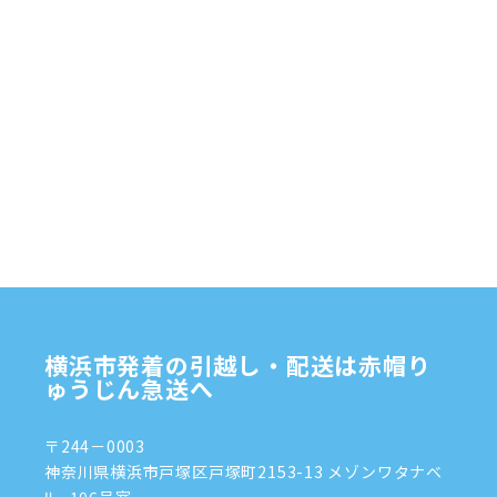
食品
オルガン
横浜市発着の引越し・配送は赤帽り
ゅうじん急送へ
〒244－0003
神奈川県横浜市戸塚区戸塚町2153-13 メゾンワタナベ
Ⅱ 106号室