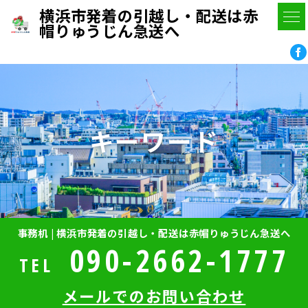
横浜市発着の引越し・配送は赤
帽りゅうじん急送へ
キーワード
事務机 | 横浜市発着の引越し・配送は赤帽りゅうじん急送へ
090-2662-1777
TEL
メールでのお問い合わせ