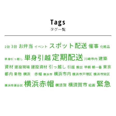
Tags
タグ一覧
スポット配送
催事
お弁当
3台
2台
イベント
化粧品
定期配送
単身引越
建築
川崎市内
単身引っ越し
資材
引っ越し
建設資材
東京
建設現場
引越
搬出
早朝
朝一番
横浜市内
都内
果物
横浜 赤帽
横浜市戸塚区
横浜市栄区
横浜市
横浜赤帽
緊急
横須賀市
横須賀
絵画
横浜市瀬谷区
配送
自転車
自動車部品
自転車配送
老人ホーム
茅ケ崎市
赤帽横浜
部品
資材
鎌倉市
赤帽 横浜
逗子市
電子