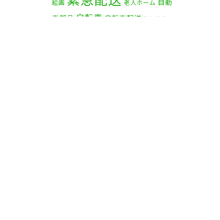
自動
絵画
老人ホーム
自転車
車部品
自転車配送
茅ケ崎市
赤帽横浜
資材
赤帽 横浜
部品
食
鎌倉市
逗子市
電子オルガン
品