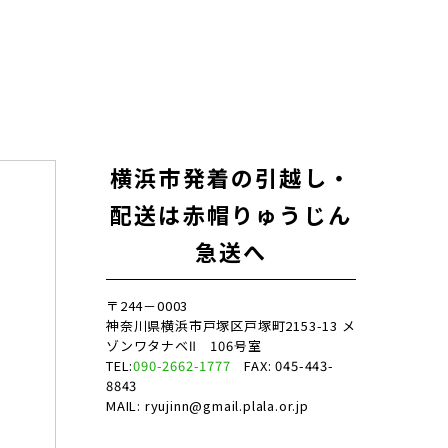
横浜市発着の引越し・
配送は赤帽りゅうじん
急送へ
〒244－0003
神奈川県横浜市戸塚区戸塚町2153-13 メ
ゾンワタナベⅡ 106号室
TEL:
090-2662-1777
FAX: 045-443-
8843
MAIL: ryujinn@gmail.plala.or.jp