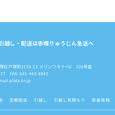
引越し・配送は赤帽りゅうじん急送へ
区戸塚町2153-13 メゾンワタナベⅡ 106号室
777
FAX: 045-443-8843
ail.plala.or.jp
送
定期配送
引越し
引越し見積もり
新着情報