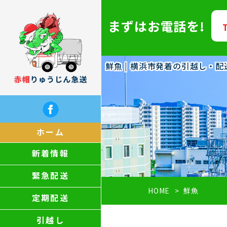
まずはお電話を!
鮮魚 | 横浜市発着の引越し・
ホーム
新着情報
緊急配送
HOME
鮮魚
定期配送
引越し