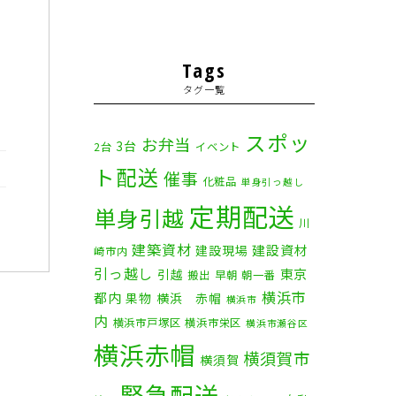
Tags
タグ一覧
スポッ
お弁当
3台
2台
イベント
ト配送
催事
化粧品
単身引っ越し
定期配送
単身引越
川
建築資材
建設資材
建設現場
崎市内
引っ越し
東京
引越
搬出
早朝
朝一番
横浜市
都内
果物
横浜 赤帽
横浜市
内
横浜市戸塚区
横浜市栄区
横浜市瀬谷区
横浜赤帽
横須賀市
横須賀
緊急配送