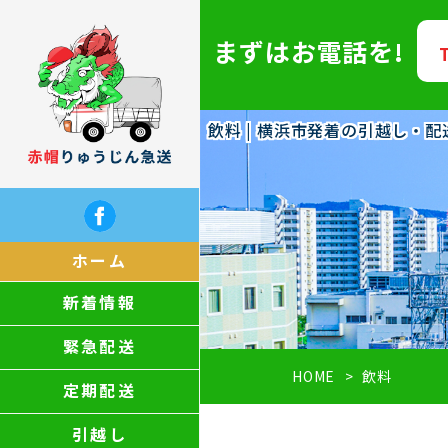
まずはお電話を!
飲料 | 横浜市発着の引越し・
ホーム
新着情報
緊急配送
HOME
飲料
定期配送
引越し