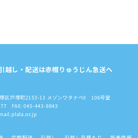
引越し・配送は赤帽りゅうじん急送へ
区戸塚町2153-13 メゾンワタナベⅡ 106号室
777
FAX: 045-443-8843
ail.plala.or.jp
送
定期配送
引越し
引越し見積もり
新着情報