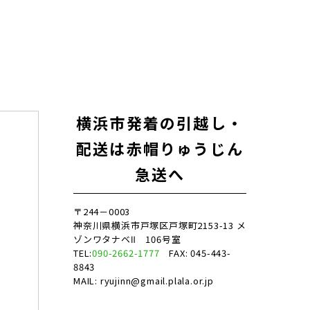
横浜市発着の引越し・
配送は赤帽りゅうじん
急送へ
〒244－0003
神奈川県横浜市戸塚区戸塚町2153-13 メ
ゾンワタナベⅡ 106号室
TEL:
090-2662-1777
FAX: 045-443-
8843
MAIL: ryujinn@gmail.plala.or.jp