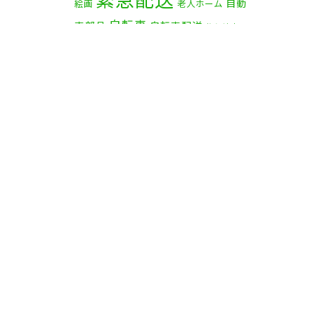
自動
絵画
老人ホーム
自転車
車部品
自転車配送
茅ケ崎市
赤帽横浜
資材
赤帽 横浜
部品
食
鎌倉市
逗子市
電子オルガン
品