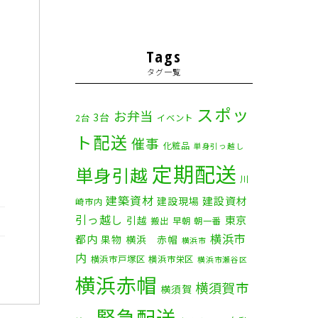
Tags
タグ一覧
スポッ
お弁当
3台
2台
イベント
ト配送
催事
化粧品
単身引っ越し
定期配送
単身引越
川
建築資材
建設資材
建設現場
崎市内
引っ越し
東京
引越
搬出
早朝
朝一番
横浜市
都内
果物
横浜 赤帽
横浜市
内
横浜市戸塚区
横浜市栄区
横浜市瀬谷区
横浜赤帽
横須賀市
横須賀
緊急配送