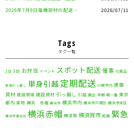
2026年7月9日電機部材の配送（横浜市戸塚区⇒品川区）
2026/07/11
Tags
タグ一覧
スポット配送
催事
お弁当
3台
2台
イベント
化粧品
定期配送
単身引越
建築
川崎市内
単身引っ越し
資材
引っ越し
建設資材
東京
建設現場
引越
搬出
早朝
朝一番
横浜市内
都内
果物
横浜 赤帽
横浜市戸塚区
横浜市栄区
横浜市
横浜赤帽
緊急
横須賀市
横須賀
絵画
横浜市瀬谷区
配送
自転車
自動車部品
自転車配送
老人ホーム
茅ケ崎市