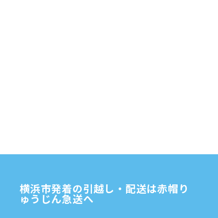
赤帽横浜
部品
資材
鎌倉市
赤帽 横浜
逗子市
電子
食品
オルガン
横浜市発着の引越し・配送は赤帽り
ゅうじん急送へ