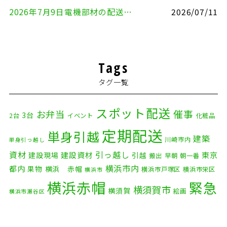
2026年7月9日電機部材の配送（横浜市戸塚区⇒品川区）
2026/07/11
Tags
タグ一覧
スポット配送
催事
お弁当
3台
2台
イベント
化粧品
定期配送
単身引越
建築
川崎市内
単身引っ越し
資材
引っ越し
建設資材
東京
建設現場
引越
搬出
早朝
朝一番
横浜市内
都内
果物
横浜 赤帽
横浜市戸塚区
横浜市栄区
横浜市
横浜赤帽
緊急
横須賀市
横須賀
絵画
横浜市瀬谷区
配送
自転車
自動車部品
自転車配送
老人ホーム
茅ケ崎市