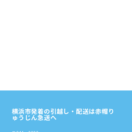
赤帽横浜
部品
資材
鎌倉市
赤帽 横浜
逗子市
電子
食品
オルガン
横浜市発着の引越し・配送は赤帽り
ゅうじん急送へ