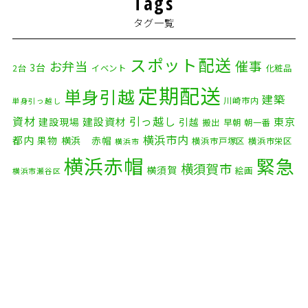
Tags
タグ一覧
スポット配送
催事
お弁当
3台
2台
イベント
化粧品
定期配送
単身引越
建築
川崎市内
単身引っ越し
資材
引っ越し
建設資材
東京
建設現場
引越
搬出
早朝
朝一番
横浜市内
都内
果物
横浜 赤帽
横浜市戸塚区
横浜市栄区
横浜市
横浜赤帽
緊急
横須賀市
横須賀
絵画
横浜市瀬谷区
配送
自転車
自動車部品
自転車配送
老人ホーム
茅ケ崎市
赤帽横浜
部品
資材
鎌倉市
赤帽 横浜
逗子市
電子
食品
オルガン