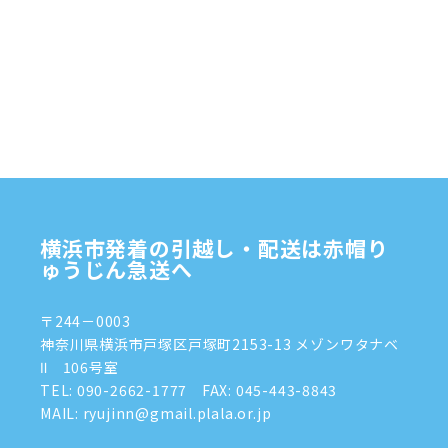
横浜市発着の引越し・配送は赤帽り
ゅうじん急送へ
〒244－0003
神奈川県横浜市戸塚区戸塚町2153-13 メゾンワタナベ
Ⅱ 106号室
TEL:
090-2662-1777
FAX: 045-443-8843
MAIL: ryujinn@gmail.plala.or.jp