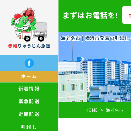
まずはお電話を!
海老名市 | 横浜市発着の引越
ホーム
新着情報
緊急配送
HOME
海老名市
定期配送
引越し