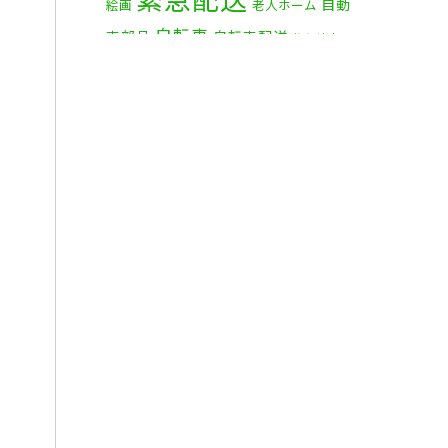
自動
絵画
老人ホーム
自転車
車部品
自転車配送
茅ケ崎市
赤帽横浜
資材
赤帽 横浜
部品
食
鎌倉市
逗子市
電子オルガン
品