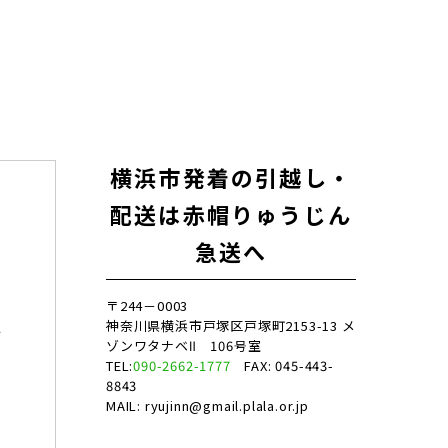
横浜市発着の引越し・
配送は赤帽りゅうじん
急送へ
〒244－0003
神奈川県横浜市戸塚区戸塚町2153-13 メ
行
ゾンワタナベⅡ 106号室
TEL:
090-2662-1777
FAX: 045-443-
8843
MAIL: ryujinn@gmail.plala.or.jp