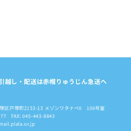
引越し・配送は赤帽りゅうじん急送へ
区戸塚町2153-13 メゾンワタナベⅡ 106号室
777
FAX: 045-443-8843
ail.plala.or.jp