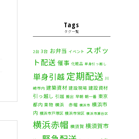
Tags
タグ一覧
スポッ
お弁当
3台
2台
イベント
ト配送
催事
化粧品
単身引っ越し
定期配送
単身引越
川
建築資材
建設資材
建設現場
崎市内
引っ越し
東京
引越
搬出
早朝
朝一番
横浜市
都内
果物
横浜 赤帽
横浜市
内
横浜市戸塚区
横浜市栄区
横浜市瀬谷区
横浜赤帽
横須賀市
横須賀
緊急配送