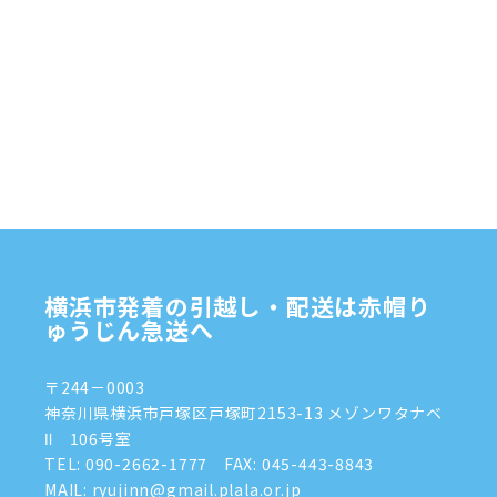
横浜市発着の引越し・配送は赤帽り
ゅうじん急送へ
〒244－0003
神奈川県横浜市戸塚区戸塚町2153-13 メゾンワタナベ
Ⅱ 106号室
TEL:
090-2662-1777
FAX: 045-443-8843
MAIL: ryujinn@gmail.plala.or.jp