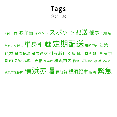
Tags
タグ一覧
スポット配送
催事
お弁当
3台
2台
イベント
化粧品
定期配送
単身引越
建築
川崎市内
単身引っ越し
資材
引っ越し
建設資材
東京
建設現場
引越
搬出
早朝
朝一番
横浜市内
都内
果物
横浜 赤帽
横浜市戸塚区
横浜市栄区
横浜市
横浜赤帽
緊急
横須賀市
横須賀
絵画
横浜市瀬谷区
配送
自転車
自動車部品
自転車配送
老人ホーム
茅ケ崎市
赤帽横浜
部品
資材
鎌倉市
赤帽 横浜
逗子市
電子
食品
オルガン