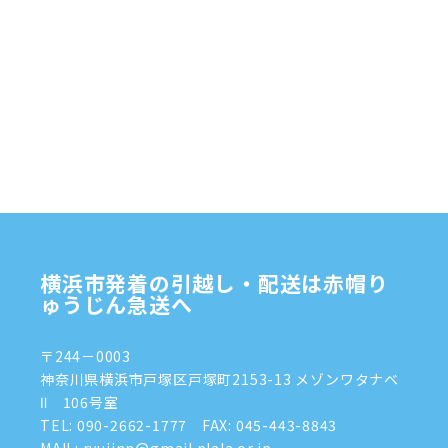
横浜市発着の引越し・配送は赤帽り
ゅうじん急送へ
〒244－0003
神奈川県横浜市戸塚区戸塚町2153-13 メゾンワタナベ
Ⅱ 106号室
TEL:
090-2662-1777
FAX: 045-443-8843