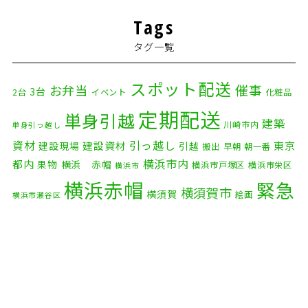
Tags
タグ一覧
スポット配送
催事
お弁当
3台
2台
イベント
化粧品
定期配送
単身引越
建築
川崎市内
単身引っ越し
資材
引っ越し
建設資材
東京
建設現場
引越
搬出
早朝
朝一番
横浜市内
都内
果物
横浜 赤帽
横浜市戸塚区
横浜市栄区
横浜市
横浜赤帽
緊急
横須賀市
横須賀
絵画
横浜市瀬谷区
配送
自転車
自動車部品
自転車配送
老人ホーム
茅ケ崎市
赤帽横浜
部品
資材
鎌倉市
赤帽 横浜
逗子市
電子
食品
オルガン