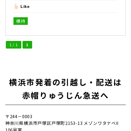
Like
横持
1 / 1
1
横浜市発着の引越し・配送は
赤帽りゅうじん急送へ
〒244－0003
神奈川県横浜市戸塚区戸塚町2153-13 メゾンワタナベⅡ
106号室