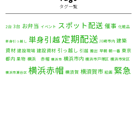
タグ一覧
スポット配送
催事
お弁当
3台
2台
イベント
化粧品
定期配送
単身引越
建築
川崎市内
単身引っ越し
資材
引っ越し
建設資材
東京
建設現場
引越
搬出
早朝
朝一番
横浜市内
都内
果物
横浜 赤帽
横浜市戸塚区
横浜市栄区
横浜市
横浜赤帽
緊急
横須賀市
横須賀
絵画
横浜市瀬谷区
配送
自転車
自動車部品
自転車配送
老人ホーム
茅ケ崎市
赤帽横浜
部品
資材
鎌倉市
赤帽 横浜
逗子市
電子
食品
オルガン