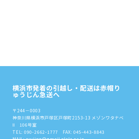
横浜市発着の引越し・配送は赤帽り
ゅうじん急送へ
〒244－0003
神奈川県横浜市戸塚区戸塚町2153-13 メゾンワタナベ
Ⅱ 106号室
TEL:
090-2662-1777
FAX: 045-443-8843