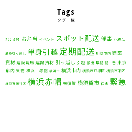
Tags
タグ一覧
スポット配送
催事
お弁当
3台
2台
イベント
化粧品
定期配送
単身引越
建築
川崎市内
単身引っ越し
資材
引っ越し
建設資材
東京
建設現場
引越
搬出
早朝
朝一番
横浜市内
都内
果物
横浜 赤帽
横浜市戸塚区
横浜市栄区
横浜市
横浜赤帽
緊急
横須賀市
横須賀
絵画
横浜市瀬谷区
配送
自転車
自動車部品
自転車配送
老人ホーム
茅ケ崎市
赤帽横浜
部品
資材
鎌倉市
赤帽 横浜
逗子市
電子
食品
オルガン