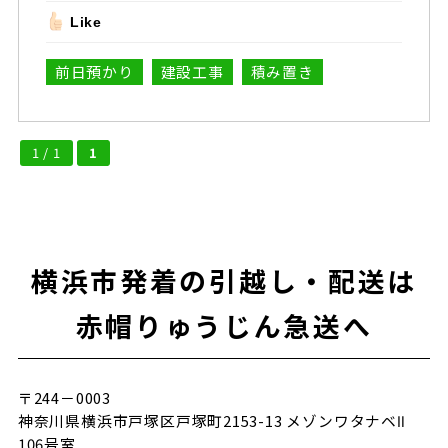
Like
前日預かり
建設工事
積み置き
1 / 1
1
横浜市発着の引越し・配送は
赤帽りゅうじん急送へ
〒244－0003
神奈川県横浜市戸塚区戸塚町2153-13 メゾンワタナベⅡ
106号室