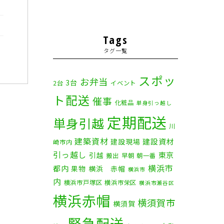
Tags
タグ一覧
スポッ
お弁当
3台
2台
イベント
ト配送
催事
化粧品
単身引っ越し
定期配送
単身引越
川
建築資材
建設資材
建設現場
崎市内
引っ越し
東京
引越
搬出
早朝
朝一番
横浜市
都内
果物
横浜 赤帽
横浜市
内
横浜市戸塚区
横浜市栄区
横浜市瀬谷区
横浜赤帽
横須賀市
横須賀
緊急配送