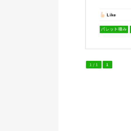
Like
パレット積み
1 / 1
1