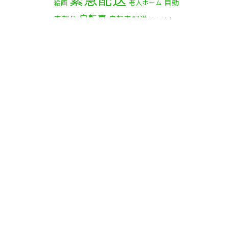
自動
絵画
老人ホーム
自転車
車部品
自転車配送
茅ケ崎市
赤帽横浜
資材
赤帽 横浜
部品
食
鎌倉市
逗子市
電子オルガン
品