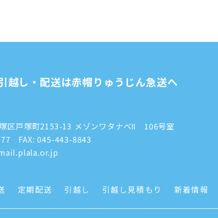
引越し・配送は赤帽りゅうじん急送へ
区戸塚町2153-13 メゾンワタナベⅡ 106号室
777
FAX: 045-443-8843
ail.plala.or.jp
送
定期配送
引越し
引越し見積もり
新着情報