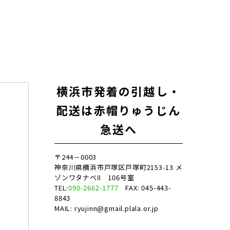
横浜市発着の引越し・
配送は赤帽りゅうじん
急送へ
〒244－0003
神奈川県横浜市戸塚区戸塚町2153-13 メ
ゾンワタナベⅡ 106号室
TEL:
090-2662-1777
FAX: 045-443-
8843
MAIL: ryujinn@gmail.plala.or.jp