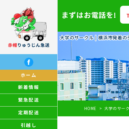
まずはお電話を!
大学のサークル | 横浜市発着
ホーム
新着情報
緊急配送
HOME
大学のサー
定期配送
引越し