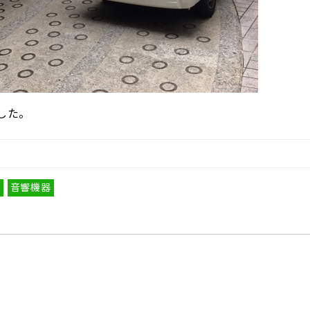
した。
ル
音響機器