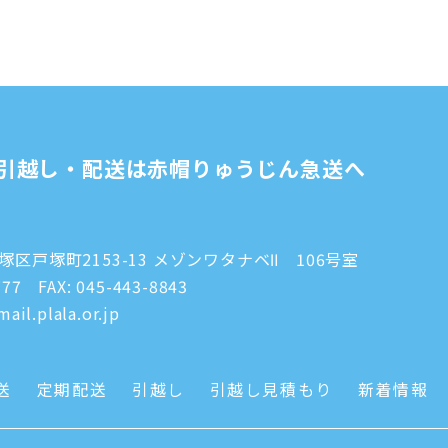
引越し・配送は赤帽りゅうじん急送へ
区戸塚町2153-13 メゾンワタナベⅡ 106号室
777
FAX: 045-443-8843
ail.plala.or.jp
送
定期配送
引越し
引越し見積もり
新着情報