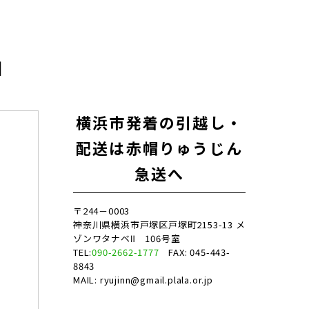
」
横浜市発着の引越し・
配送は赤帽りゅうじん
急送へ
〒244－0003
神奈川県横浜市戸塚区戸塚町2153-13 メ
ゾンワタナベⅡ 106号室
TEL:
090-2662-1777
FAX: 045-443-
8843
MAIL: ryujinn@gmail.plala.or.jp