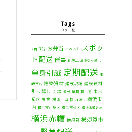
Tags
タグ一覧
スポッ
お弁当
3台
2台
イベント
ト配送
催事
化粧品
単身引っ越し
定期配送
単身引越
川
建築資材
建設資材
建設現場
崎市内
引っ越し
東京
引越
搬出
早朝
朝一番
横浜市
都内
果物
横浜 赤帽
横浜市
内
横浜市戸塚区
横浜市栄区
横浜市瀬谷区
横浜赤帽
横須賀市
横須賀
緊急配送