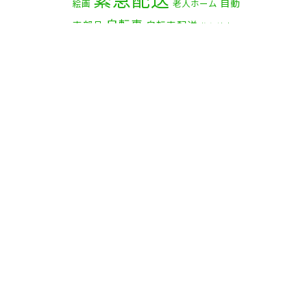
自動
絵画
老人ホーム
自転車
車部品
自転車配送
茅ケ崎市
赤帽横浜
資材
赤帽 横浜
部品
食
鎌倉市
逗子市
電子オルガン
品