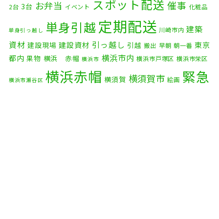
スポット配送
催事
お弁当
3台
2台
イベント
化粧品
定期配送
単身引越
建築
川崎市内
単身引っ越し
資材
引っ越し
建設資材
東京
建設現場
引越
搬出
早朝
朝一番
横浜市内
都内
果物
横浜 赤帽
横浜市戸塚区
横浜市栄区
横浜市
横浜赤帽
緊急
横須賀市
横須賀
絵画
横浜市瀬谷区
配送
自転車
自動車部品
自転車配送
老人ホーム
茅ケ崎市
赤帽横浜
部品
資材
鎌倉市
赤帽 横浜
逗子市
電子
食品
オルガン