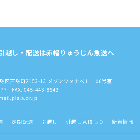
引越し・配送は赤帽りゅうじん急送へ
区戸塚町2153-13 メゾンワタナベⅡ 106号室
777
FAX: 045-443-8843
ail.plala.or.jp
送
定期配送
引越し
引越し見積もり
新着情報