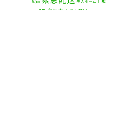
自動
絵画
老人ホーム
自転車
車部品
自転車配送
茅ケ崎市
赤帽横浜
資材
赤帽 横浜
部品
食
鎌倉市
逗子市
電子オルガン
品