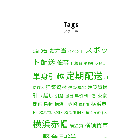
Tags
タグ一覧
スポッ
お弁当
3台
2台
イベント
ト配送
催事
化粧品
単身引っ越し
定期配送
単身引越
川
建築資材
建設資材
建設現場
崎市内
引っ越し
東京
引越
搬出
早朝
朝一番
横浜市
都内
果物
横浜 赤帽
横浜市
内
横浜市戸塚区
横浜市栄区
横浜市瀬谷区
横浜赤帽
横須賀市
横須賀
緊急配送