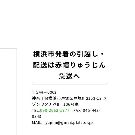
横浜市発着の引越し・
配送は赤帽りゅうじん
急送へ
〒244－0003
神奈川県横浜市戸塚区戸塚町2153-13 メ
ゾンワタナベⅡ 106号室
TEL:
090-2662-1777
FAX: 045-443-
8843
MAIL: ryujinn@gmail.plala.or.jp