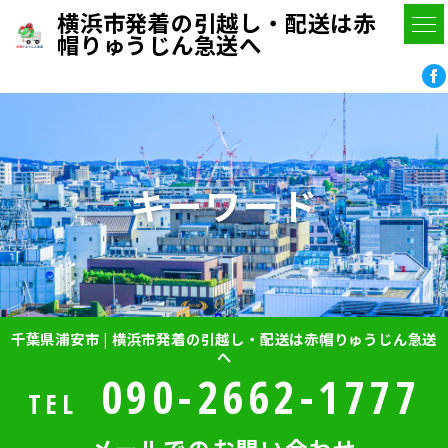
横浜市発着の引越し・配送は赤
帽りゅうじん急送へ
キーワード
千葉県浦安市 | 横浜市発着の引越し・配送は赤帽りゅうじん急送
へ
090-2662-1777
TEL