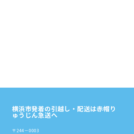
部品
資材
鎌倉市
赤帽 横浜
逗子市
電子
食品
オルガン
横浜市発着の引越し・配送は赤帽り
ゅうじん急送へ
〒244－0003