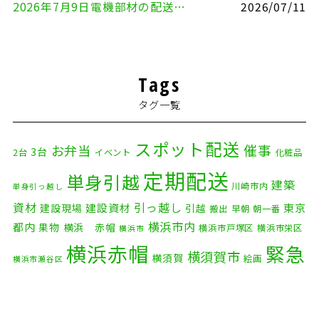
2026年7月9日電機部材の配送（横浜市戸塚区⇒品川区）
2026/07/11
Tags
タグ一覧
スポット配送
催事
お弁当
3台
2台
イベント
化粧品
定期配送
単身引越
建築
川崎市内
単身引っ越し
資材
引っ越し
建設資材
東京
建設現場
引越
搬出
早朝
朝一番
横浜市内
都内
果物
横浜 赤帽
横浜市戸塚区
横浜市栄区
横浜市
横浜赤帽
緊急
横須賀市
横須賀
絵画
横浜市瀬谷区
配送
自転車
自動車部品
自転車配送
老人ホーム
茅ケ崎市
赤帽横浜