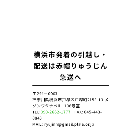
横浜市発着の引越し・
配送は赤帽りゅうじん
急送へ
〒244－0003
神奈川県横浜市戸塚区戸塚町2153-13 メ
ゾンワタナベⅡ 106号室
TEL:
090-2662-1777
FAX: 045-443-
8843
MAIL: ryujinn@gmail.plala.or.jp