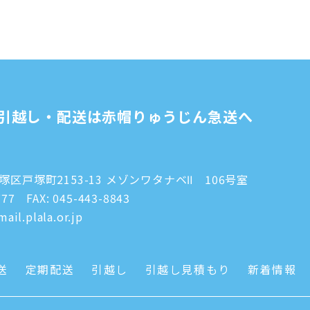
引越し・配送は赤帽りゅうじん急送へ
区戸塚町2153-13 メゾンワタナベⅡ 106号室
777
FAX: 045-443-8843
ail.plala.or.jp
送
定期配送
引越し
引越し見積もり
新着情報