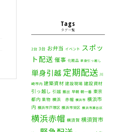
Tags
タグ一覧
スポッ
お弁当
3台
2台
イベント
ト配送
催事
化粧品
単身引っ越し
定期配送
単身引越
川
建築資材
建設資材
建設現場
崎市内
引っ越し
東京
引越
搬出
早朝
朝一番
横浜市
都内
果物
横浜 赤帽
横浜市
内
横浜市戸塚区
横浜市栄区
横浜市瀬谷区
横浜赤帽
横須賀市
横須賀
緊急配送