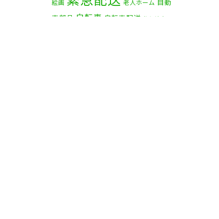
自動
絵画
老人ホーム
自転車
車部品
自転車配送
茅ケ崎市
赤帽横浜
資材
赤帽 横浜
部品
食
鎌倉市
逗子市
電子オルガン
品