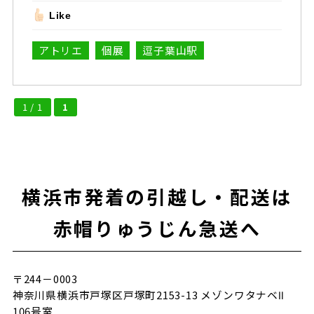
Like
アトリエ
個展
逗子葉山駅
1 / 1
1
横浜市発着の引越し・配送は
赤帽りゅうじん急送へ
〒244－0003
神奈川県横浜市戸塚区戸塚町2153-13 メゾンワタナベⅡ
106号室