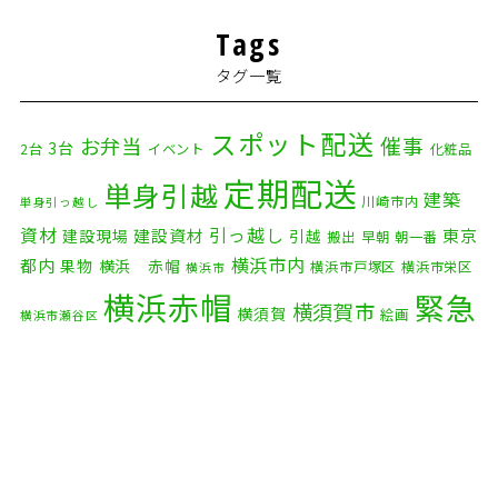
Tags
タグ一覧
スポット配送
催事
お弁当
3台
2台
イベント
化粧品
定期配送
単身引越
建築
川崎市内
単身引っ越し
資材
引っ越し
建設資材
東京
建設現場
引越
搬出
早朝
朝一番
横浜市内
都内
果物
横浜 赤帽
横浜市戸塚区
横浜市栄区
横浜市
横浜赤帽
緊急
横須賀市
横須賀
絵画
横浜市瀬谷区
配送
自転車
自動車部品
自転車配送
老人ホーム
茅ケ崎市
赤帽横浜
部品
資材
鎌倉市
赤帽 横浜
逗子市
電子
食品
オルガン