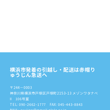
横浜市発着の引越し・配送は赤帽り
ゅうじん急送へ
〒244－0003
神奈川県横浜市戸塚区戸塚町2153-13 メゾンワタナベ
Ⅱ 106号室
TEL:
090-2662-1777
FAX: 045-443-8843