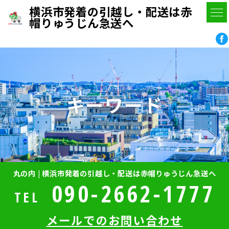
横浜市発着の引越し・配送は赤
帽りゅうじん急送へ
キーワード
丸の内 | 横浜市発着の引越し・配送は赤帽りゅうじん急送へ
090-2662-1777
TEL
メールでのお問い合わせ