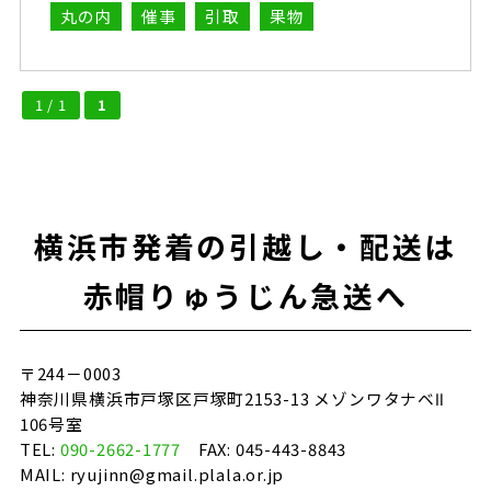
丸の内
催事
引取
果物
1 / 1
1
横浜市発着の引越し・配送は
赤帽りゅうじん急送へ
〒244－0003
神奈川県横浜市戸塚区戸塚町2153-13 メゾンワタナベⅡ
106号室
TEL:
090-2662-1777
FAX: 045-443-8843
MAIL: ryujinn@gmail.plala.or.jp