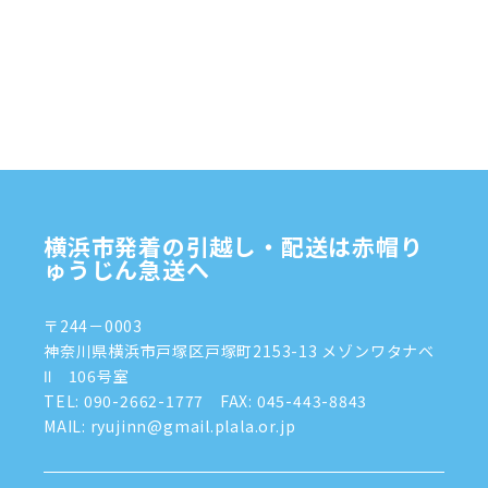
横浜市発着の引越し・配送は赤帽り
ゅうじん急送へ
〒244－0003
神奈川県横浜市戸塚区戸塚町2153-13 メゾンワタナベ
Ⅱ 106号室
TEL:
090-2662-1777
FAX: 045-443-8843
MAIL: ryujinn@gmail.plala.or.jp