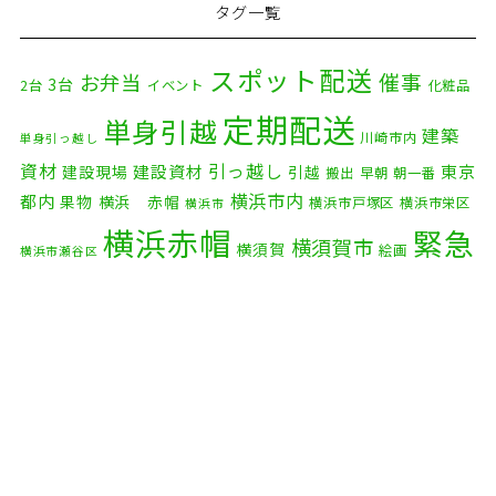
タグ一覧
スポット配送
催事
お弁当
3台
2台
イベント
化粧品
定期配送
単身引越
建築
川崎市内
単身引っ越し
資材
引っ越し
建設資材
東京
建設現場
引越
搬出
早朝
朝一番
横浜市内
都内
果物
横浜 赤帽
横浜市戸塚区
横浜市栄区
横浜市
横浜赤帽
緊急
横須賀市
横須賀
絵画
横浜市瀬谷区
配送
自転車
自動車部品
自転車配送
老人ホーム
茅ケ崎市
赤帽横浜
部品
資材
鎌倉市
赤帽 横浜
逗子市
電子
食品
オルガン