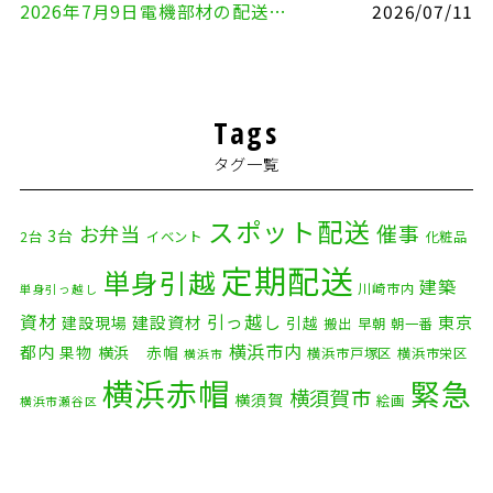
2026年7月9日電機部材の配送（横浜市戸塚区⇒品川区）
2026/07/11
Tags
タグ一覧
スポット配送
催事
お弁当
3台
2台
イベント
化粧品
定期配送
単身引越
建築
川崎市内
単身引っ越し
資材
引っ越し
建設資材
東京
建設現場
引越
搬出
早朝
朝一番
横浜市内
都内
果物
横浜 赤帽
横浜市戸塚区
横浜市栄区
横浜市
横浜赤帽
緊急
横須賀市
横須賀
絵画
横浜市瀬谷区
配送
自転車
自動車部品
自転車配送
老人ホーム
茅ケ崎市