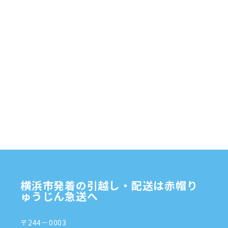
赤帽横浜
部品
資材
鎌倉市
赤帽 横浜
逗子市
電子
食品
オルガン
横浜市発着の引越し・配送は赤帽り
ゅうじん急送へ
〒244－0003