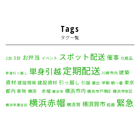
Tags
タグ一覧
スポット配送
催事
お弁当
3台
2台
イベント
化粧品
定期配送
単身引越
建築
川崎市内
単身引っ越し
資材
引っ越し
建設資材
東京
建設現場
引越
搬出
早朝
朝一番
横浜市内
都内
果物
横浜 赤帽
横浜市戸塚区
横浜市栄区
横浜市
横浜赤帽
緊急
横須賀市
横須賀
絵画
横浜市瀬谷区
配送
自転車
自動車部品
自転車配送
老人ホーム
茅ケ崎市
赤帽横浜
部品
資材
鎌倉市
赤帽 横浜
逗子市
電子