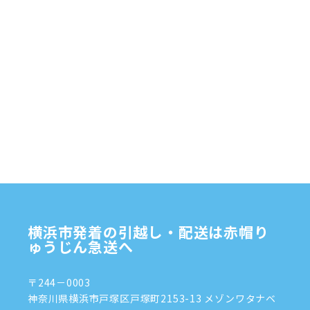
食品
オルガン
横浜市発着の引越し・配送は赤帽り
ゅうじん急送へ
〒244－0003
神奈川県横浜市戸塚区戸塚町2153-13 メゾンワタナベ