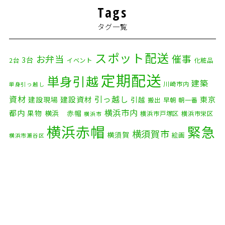
Tags
タグ一覧
スポット配送
催事
お弁当
3台
2台
イベント
化粧品
定期配送
単身引越
建築
川崎市内
単身引っ越し
資材
引っ越し
建設資材
東京
建設現場
引越
搬出
早朝
朝一番
横浜市内
都内
果物
横浜 赤帽
横浜市戸塚区
横浜市栄区
横浜市
横浜赤帽
緊急
横須賀市
横須賀
絵画
横浜市瀬谷区
配送
自転車
自動車部品
自転車配送
老人ホーム
茅ケ崎市
赤帽横浜
部品
資材
鎌倉市
赤帽 横浜
逗子市
電子
食品
オルガン