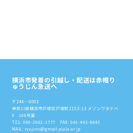
横浜市発着の引越し・配送は赤帽り
ゅうじん急送へ
〒244－0003
神奈川県横浜市戸塚区戸塚町2153-13 メゾンワタナベ
Ⅱ 106号室
TEL:
090-2662-1777
FAX: 045-443-8843
MAIL: ryujinn@gmail.plala.or.jp